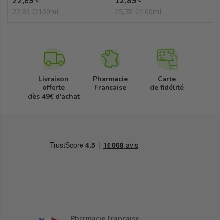
22,89
12,89
€
€
22,89 €/100mL
25,78 €/100mL
Livraison
Pharmacie
Carte
offerte
Française
de fidélité
dès 49€ d'achat
Pharmacie Française