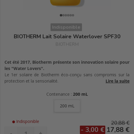
Indisponible
BIOTHERM Lait Solaire Waterlover SPF30
BIOTHERM
Cet été 2017, Biotherm présente son innovation solaire pour
les "Water Lovers".
Le 1er solaire de Biotherm éco-conçu sans compromis sur la
protection et la sensorialité.
Lire la suite
Une combinaison de filtres SPF testés pour avoir le meilleur
profil environnemental** dans une formule biodégradable à
Contenance :
200 mL
95% pour un impact moindre sur l'environnement aquatique.
200 mL
Maintenant vous pouvez mieux protéger ceux que vous aimez :
votre peau, votre famille et l'océan.
Indisponible
20,88 €
- 3,00 €
17,88 €
-
+