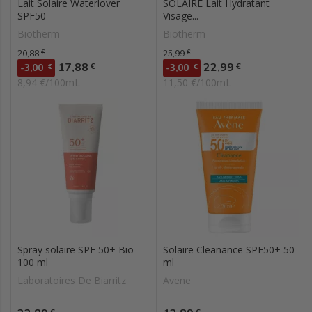
Lait Solaire Waterlover
SOLAIRE Lait Hydratant
SPF50
Visage...
Biotherm
Biotherm
Prix de base
20,88
€
Prix de base
25,99
€
Prix
Prix
17,88
22,99
€
€
-3,00
€
-3,00
€
8,94 €/100mL
11,50 €/100mL
Spray solaire SPF 50+ Bio
Solaire Cleanance SPF50+ 50
100 ml
ml
Laboratoires De Biarritz
Avene
Prix
Prix