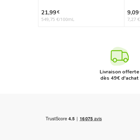
Prix
Prix
21,99
9,09
€
549,75 €/100mL
7,27 
Livraison offerte
dès 49€ d'achat