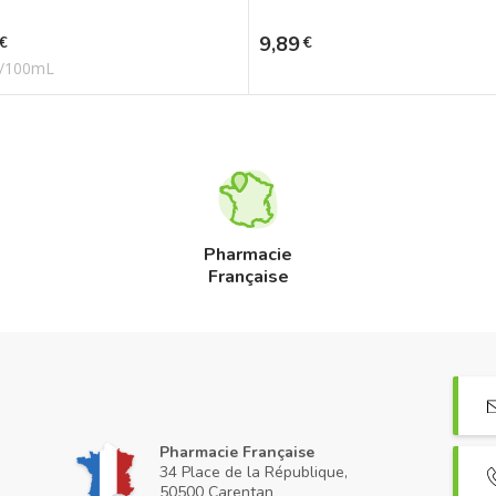
Prix
9,89
€
€
€/100mL
Pharmacie
Française
Pharmacie Française
34 Place de la République,
50500 Carentan