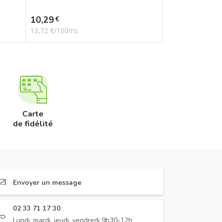
Prix
10,29
€
13,72 €/100mL
Carte
de fidélité
Envoyer un message
02 33 71 17 30
Lundi, mardi, jeudi, vendredi 9h30-12h