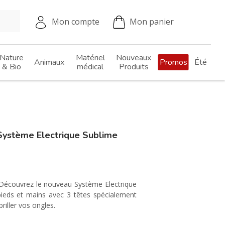
Mon compte
Mon panier
Nature
Matériel
Nouveaux
Animaux
Promos
Été
& Bio
médical
Produits
ystème Electrique Sublime
 Découvrez le nouveau Système Electrique
pieds et mains avec 3 têtes spécialement
briller vos ongles.