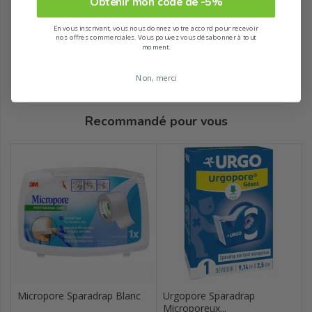
Obtenir mon code de -5%
En vous inscrivant, vous nous donnez votre accord pour recevoir
nos offres commerciales. Vous pouvez vous désabonner à tout
moment.
Non, merci
Recommandé pour vous
Micropore Sparadrap Blanc
Urgopore Sparadrap
Microporeux...