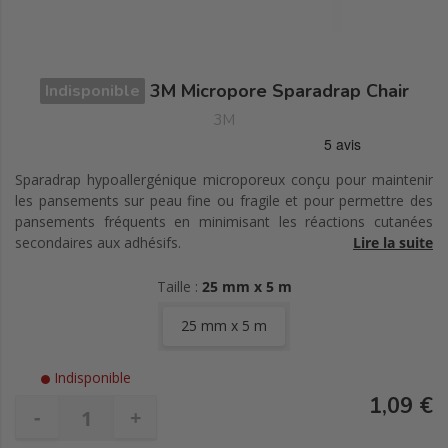
3M Micropore Sparadrap Chair
Indisponible
3M
Sparadrap hypoallergénique microporeux conçu pour maintenir
les pansements sur peau fine ou fragile et pour permettre des
pansements fréquents en minimisant les réactions cutanées
secondaires aux adhésifs.
Lire la suite
Le sparadrap 3M Micropore bénéficie d'une excellente
Taille :
25 mm x 5 m
tolérance cutanée qui permet de fréquents changements
de pansement
25 mm x 5 m
Microporeux, très perméable à l'air et à la vapeur d'eau, il
laisse respirer la peau
Indisponible
Son adhésivité augmente dans le temps et explique sa
1,09 €
bonne tenue
-
+
Il ne laisse pas de résidus adhésifs et son retrait est
indolore