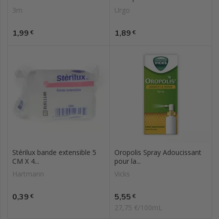
3m
Urgo
Prix
Prix
1,99
1,89
€
€
Stérilux bande extensible 5
Oropolis Spray Adoucissant
CM X 4...
pour la...
Hartmann
Vicks
Prix
Prix
0,39
5,55
€
€
27,75 €/100mL