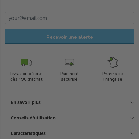
Il est transparent aux rayons X et disponible en
blanc et couleur chair
Recevoir une alerte
Livraison offerte
Paiement
Pharmacie
dès 49€ d'achat
sécurisé
Française
En savoir plus
Conseils d'utilisation
Caractéristiques