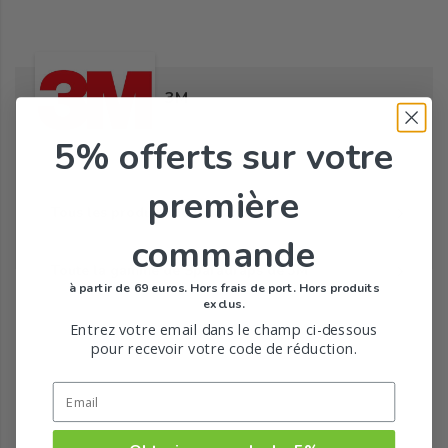
3M
5% offerts
sur votre
première
Tous les produits de la marque
commande
Toute la gamme de Sparadraps de 3M
à partir de 69 euros. Hors frais de port. Hors produits
exclus.
Entrez votre email dans le champ ci-dessous
pour recevoir votre code de réduction.