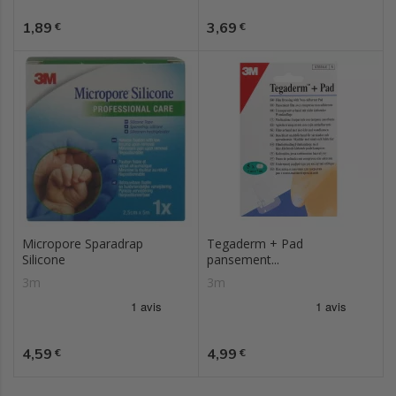
Prix
Prix
1,89
3,69
€
€
Micropore Sparadrap
Tegaderm + Pad
Silicone
pansement...
3m
3m
Prix
Prix
4,59
4,99
€
€