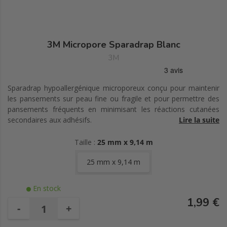
3M Micropore Sparadrap Blanc
3M
Sparadrap hypoallergénique microporeux conçu pour maintenir
les pansements sur peau fine ou fragile et pour permettre des
pansements fréquents en minimisant les réactions cutanées
secondaires aux adhésifs.
Lire la suite
Le sparadrap 3M Micropore bénéficie d'une excellente
Taille :
25 mm x 9,14 m
tolérance cutanée qui permet de fréquents changements
de pansement
25 mm x 9,14 m
Microporeux, très perméable à l'air et à la vapeur d'eau, il
laisse respirer la peau
En stock
Son adhésivité augmente dans le temps et explique sa
1,99 €
bonne tenue
-
+
Il ne laisse pas de résidus adhésifs et son retrait est
indolore