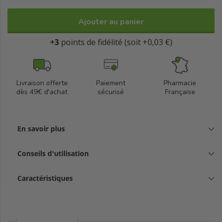
Il est transparent aux rayons X et disponible en
blanc et couleur chair
Ajouter au panier
+3
points de fidélité (soit +0,03 €)
Livraison offerte
Paiement
Pharmacie
dès 49€ d'achat
sécurisé
Française
En savoir plus
Conseils d'utilisation
Caractéristiques