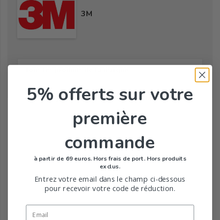
3M
Tous les produits de la marque
5% offerts
sur votre
Toute la gamme de Sparadraps de 3M
première
commande
à partir de 69 euros. Hors frais de port. Hors produits
exclus.
Entrez votre email dans le champ ci-dessous
pour recevoir votre code de réduction.