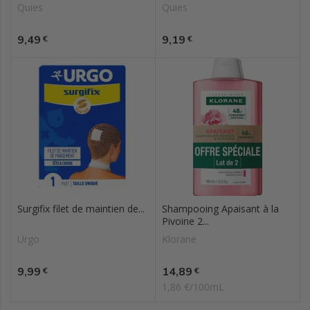
Quies
Quies
Prix
Prix
9,49
9,19
€
€
Surgifix filet de maintien de...
Shampooing Apaisant à la
Pivoine 2...
Urgo
Klorane
Prix
Prix
9,99
14,89
€
€
1,86 €/100mL