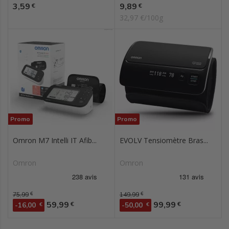
Prix
Prix
3,59
9,89
€
€
32,97 €/100g
Promo
Promo
Omron M7 Intelli IT Afib...
EVOLV Tensiomètre Bras...
Omron
Omron
Prix de base
75,99
€
Prix de base
149,99
€
Prix
Prix
59,99
99,99
€
€
-16,00
€
-50,00
€