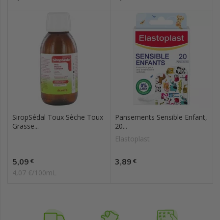
SiropSédal Toux Sèche Toux
Pansements Sensible Enfant,
Grasse...
20...
Elastoplast
Prix
Prix
5,09
3,89
€
€
4,07 €/100mL