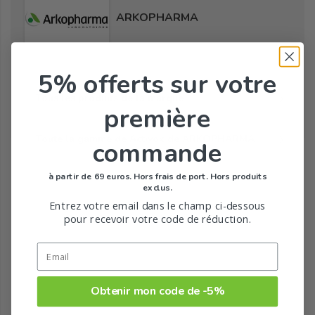
ARKOPHARMA
5% offerts
sur votre
Tous les produits de la marque
première
Toute la gamme de Activox de ARKOPHARMA
commande
à partir de 69 euros. Hors frais de port. Hors produits
exclus.
Entrez votre email dans le champ ci-dessous
pour recevoir votre code de réduction.
Obtenir mon code de -5%