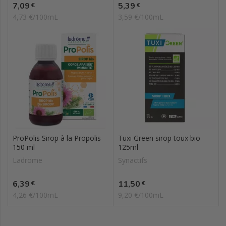
Prix
Prix
7,09
5,39
€
€
4,73 €/100mL
3,59 €/100mL
ProPolis Sirop à la Propolis
Tuxi Green sirop toux bio
150 ml
125ml
Ladrome
Synactifs
Prix
Prix
6,39
11,50
€
€
4,26 €/100mL
9,20 €/100mL