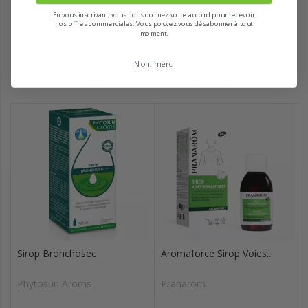
En vous inscrivant, vous nous donnez votre accord pour recevoir
nos offres commerciales. Vous pouvez vous désabonner à tout
moment.
Non, merci
Recommandé pour vous
Sirop Bronchosec
Aromaforce Sirop Voies...
Phytosun Aroms
Pranarom