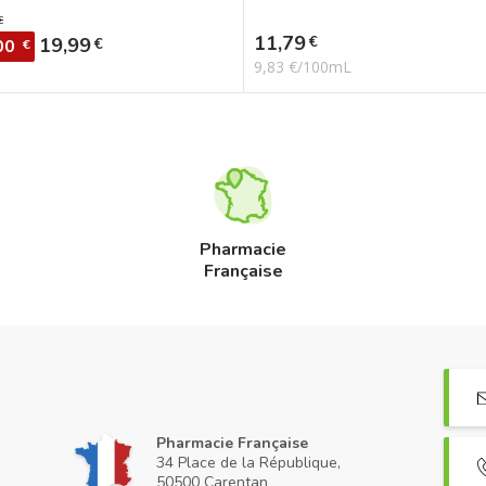
€
de base
Prix
11,79
€
Prix
19,99
€
00
€
9,83 €/100mL
Pharmacie
Française
Pharmacie Française
34 Place de la République,
50500 Carentan