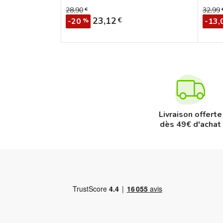
28,90
€
32,99
Prix de base
Prix 
Prix
23,12
€
-20
-13,
%
Livraison offerte
dès 49€ d'achat