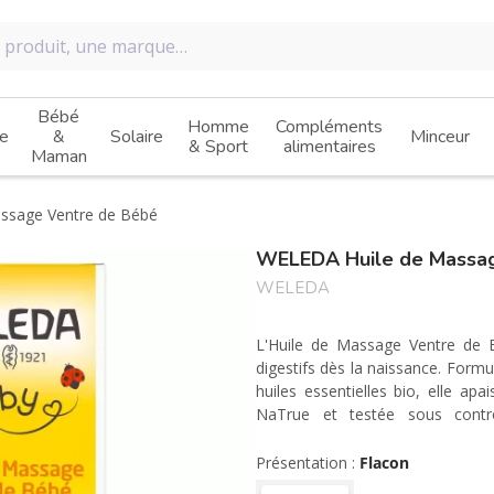
Bébé
Homme
Compléments
e
&
Solaire
Minceur
& Sport
alimentaires
Maman
ssage Ventre de Bébé
WELEDA Huile de Massag
WELEDA
L'Huile de Massage Ventre de 
digestifs dès la naissance. Form
huiles essentielles bio, elle apa
NaTrue et testée sous contr
optimale.
Présentation :
Flacon