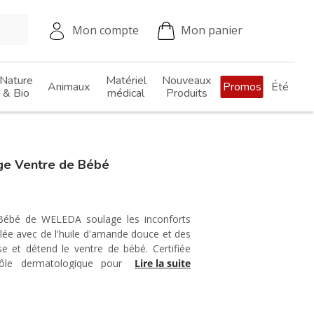
Mon compte
Mon panier
Nature
Matériel
Nouveaux
Animaux
Promos
Été
& Bio
médical
Produits
e Ventre de Bébé
Bébé de WELEDA soulage les inconforts
ulée avec de l'huile d'amande douce et des
ise et détend le ventre de bébé. Certifiée
ôle dermatologique pour une sécurité
Lire la suite