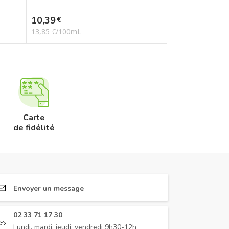
Prix
10,39
€
13,85 €/100mL
Carte
de fidélité
Envoyer un message
02 33 71 17 30
Lundi, mardi, jeudi, vendredi 9h30-12h