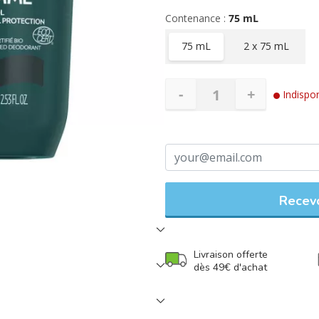
en la laissant respirer.
Contenance :
75 mL
Cosmétique Ecologique et Biologiq
75 mL
2 x 75 mL
-
+
Indispon
Recevo
Livraison offerte
dès 49€ d'achat