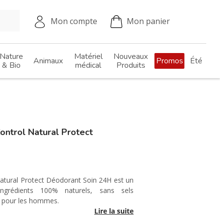
Mon compte
Mon panier
Nature
Matériel
Nouveaux
Animaux
Promos
Été
& Bio
médical
Produits
trol Natural Protect
H
ural Protect Déodorant Soin 24H est un
ingrédients 100% naturels, sans sels
u pour les hommes.
Lire la suite
protège la peau des mauvaises odeurs tout