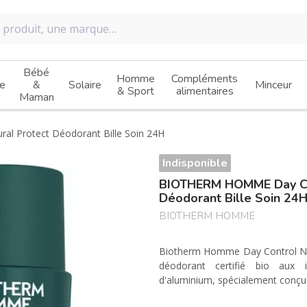
Bébé
Homme
Compléments
e
&
Solaire
Minceur
& Sport
alimentaires
Maman
ral Protect Déodorant Bille Soin 24H
Indisponible
BIOTHERM HOMME Day Con
Déodorant Bille Soin 24
BIOTHERM HOMME
Biotherm Homme Day Control Nat
déodorant certifié bio aux 
d'aluminium, spécialement conç
Efficace pendant 24 heures, il 