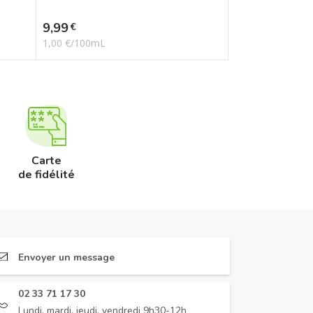
Prix
9,99
€
1,00 €/100mL
Carte
de fidélité
Envoyer un message
02 33 71 17 30
Lundi, mardi, jeudi, vendredi 9h30-12h