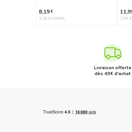
Prix
Prix
8,19
11,9
€
3,28 €/100mL
7,99 
Livraison offerte
dès 49€ d'achat