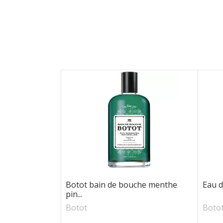
Botot bain de bouche menthe
Eau 
pin...
Botot
Boto