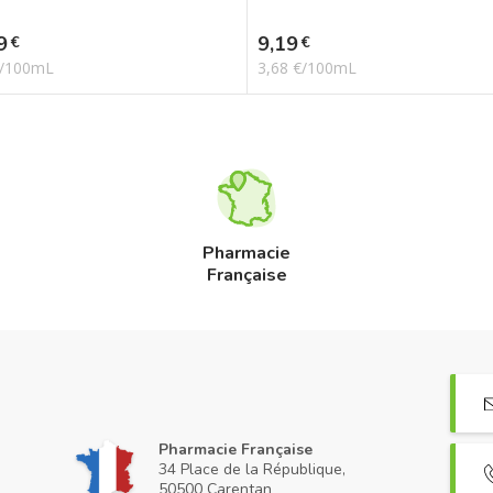
Prix
9
9,19
€
€
€/100mL
3,68 €/100mL
Pharmacie
Française
Pharmacie Française
34 Place de la République,
50500 Carentan