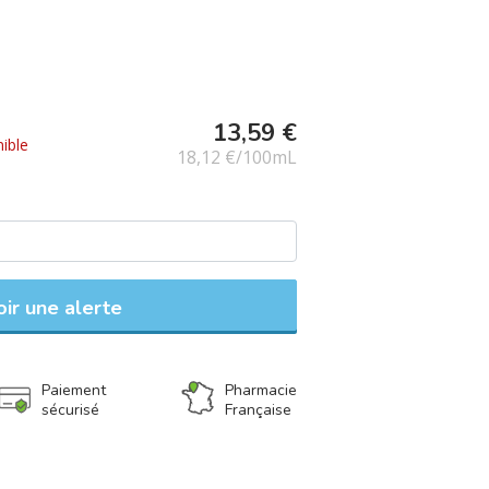
ue certifié Ecocert Greenlife.
13,59 €
ible
18,12 €/100mL
ir une alerte
Paiement
Pharmacie
sécurisé
Française