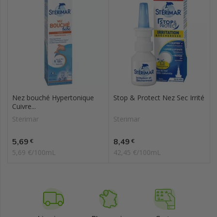
Nez bouché Hypertonique
Stop & Protect Nez Sec Irrité
Cuivre...
Sterimar
Sterimar
Prix
Prix
5,69
8,49
€
€
5,69 €/100mL
42,45 €/100mL