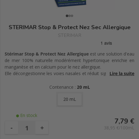
STERIMAR Stop & Protect Nez Sec Allergique
STERIMAR
Stérimar Stop & Protect Nez Allergique
est une solution d'eau
de mer 100% naturelle modérément hypertonique enrichie en
manganèse et en calcium pour le nez allergique.
Elle décongestionne les voies nasales et réduit significativement
Lire la suite
l'écoulement nasal et les éternuements. Elle contient aussi un
complexe exclusif breveté à base d'ingrédients d'origine
Contenance :
20 mL
naturelle (acides hyaluroniques) qui encapsule les particules
20 mL
extérieures responsables de la réaction allergique, les inactive et
les élimine rapidement. Elle hydrate durablement et forme un
film protecteur qui empêche les allergènes d'entrer en contact
En stock
avec la muqueuse nasale. La fonction barrière est
7,79 €
significativement renforcée.
-
+
38,95 €/100mL