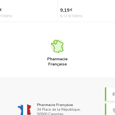
Prix
9,19
€
€
€/100mL
6,13 €/100mL
Pharmacie
Française
Pharmacie Française
34 Place de la République,
50500 Carentan