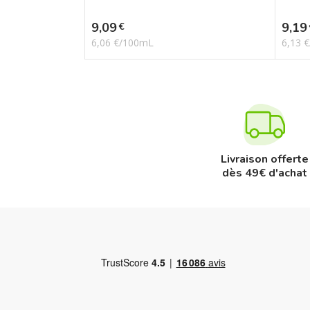
Prix
Prix
9,09
9,19
€
6,06 €/100mL
6,13 
Livraison offerte
dès 49€ d'achat