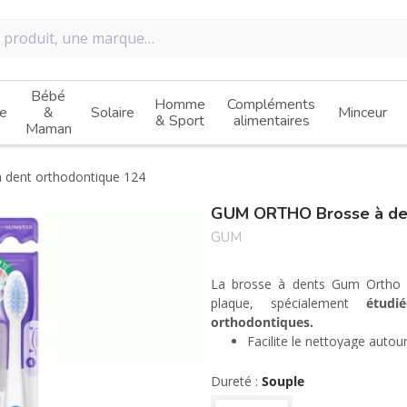
Bébé
Homme
Compléments
e
&
Solaire
Minceur
& Sport
alimentaires
Maman
dent orthodontique 124
GUM ORTHO Brosse à den
GUM
La brosse à dents Gum Ortho 
plaque, spécialement
étudi
orthodontiques.
Facilite le nettoyage autou
Douce pour les gencives av
Dureté :
Souple