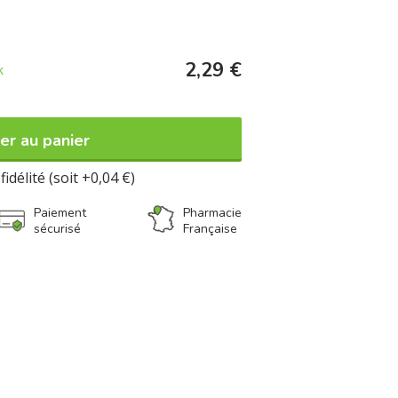
grâce à son manche ergonomique
2,29 €
k
pte
aux arcs et aux brackets
pour faciliter
s orthodontiques
s
er au panier
fidélité (soit +0,04 €)
Paiement
Pharmacie
sécurisé
Française