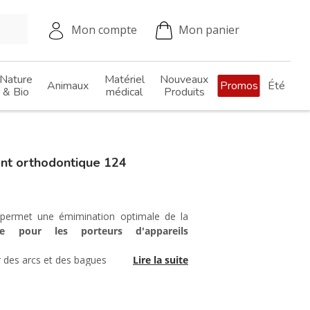
Mon compte
Mon panier
Nature
Matériel
Nouveaux
Animaux
Promos
Été
& Bio
médical
Produits
t orthodontique 124
permet une émimination optimale de la
ée pour les porteurs d'appareils
r des arcs et des bagues
Lire la suite
ec ses brins souples