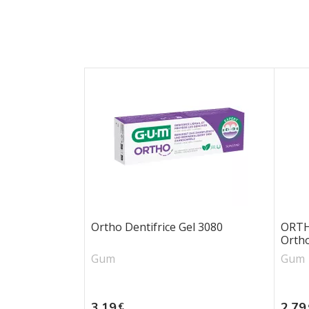
Ortho Dentifrice Gel 3080
ORTH
Ortho
Gum
Gum
Prix
Prix
3,19
2,79
€