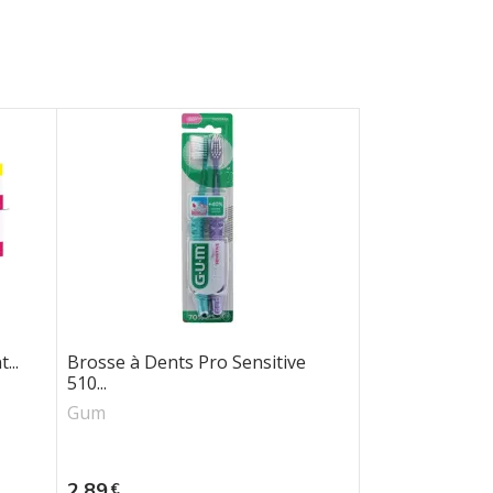
...
Brosse à Dents Pro Sensitive
510...
Gum
Prix
2,89
€