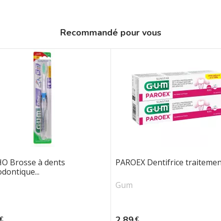
Recommandé pour vous
O Brosse à dents
PAROEX Dentifrice traitement
dontique...
Gum
Prix
2,89
€
€