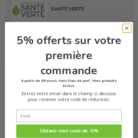
SANTE VERTE
5% offerts
sur votre
Tous les produits de la marque
première
Toute la gamme de Circulymphe de SANTE VERTE
commande
à partir de 69 euros. Hors frais de port. Hors produits
exclus.
Entrez votre email dans le champ ci-dessous
pour recevoir votre code de réduction.
Obtenir mon code de -5%