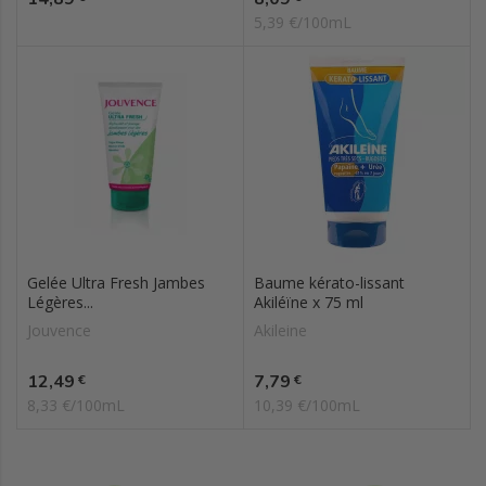
5,39 €/100mL
Gelée Ultra Fresh Jambes
Baume kérato-lissant
Légères...
Akiléïne x 75 ml
Jouvence
Akileine
Prix
Prix
12,49
7,79
€
€
8,33 €/100mL
10,39 €/100mL