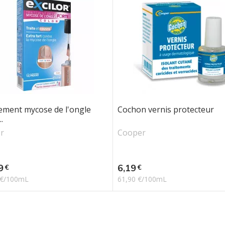
ement mycose de l'ongle
Cochon vernis protecteur
..
or
Cooper
Prix
9
6,19
€
€
 €/100mL
61,90 €/100mL