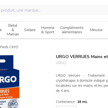
Bébé
Homme
Compléments
e
&
Solaire
Minceur
& Sport
alimentaires
Maman
 Pieds CRYO
URGO VERRUES Mains et
URGO
URGO Verrues - Traitement p
cryothérapie à domicile indiqué
localisées sur les mains et les pi
de 4 ans.
Contenance :
38 mL