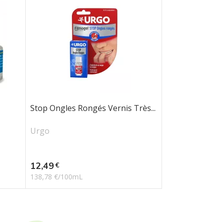
Stop Ongles Rongés Vernis Très...
Urgo
Prix
12,49
€
138,78 €/100mL