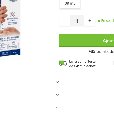
38 mL
-
+
En stoc
Ajout
+35
points de 
Livraison offerte
dès 49€ d'achat