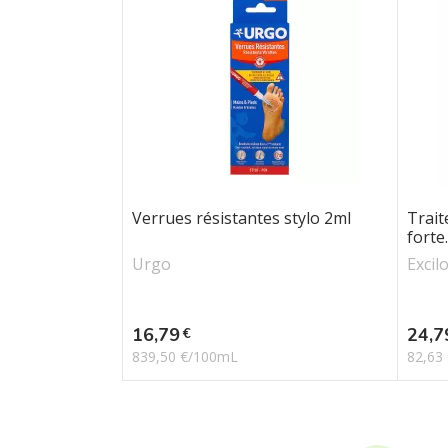
Verrues résistantes stylo 2ml
Trait
forte.
Urgo
Excil
Prix
Prix
16,79
24,7
€
839,50 €/100mL
82,63