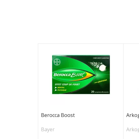
Berocca Boost
Arkog
Bayer
Arko