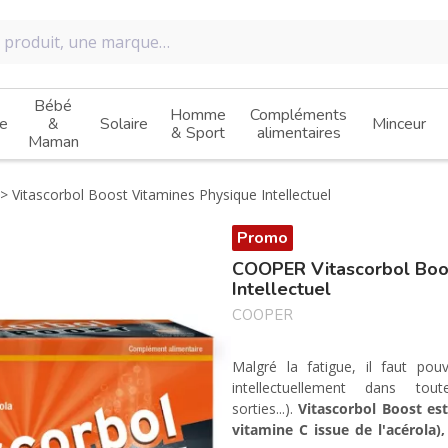
Bébé
Homme
Compléments
e
&
Solaire
Minceur
& Sport
alimentaires
Maman
Vitascorbol Boost Vitamines Physique Intellectuel
Promo
COOPER Vitascorbol Boo
Intellectuel
COOPER
Malgré la fatigue, il faut pou
intellectuellement dans toute
sorties...).
Vitascorbol Boost
est
vitamine C issue de l'acérola)