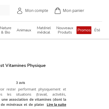
Mon compte
Mon panier
Nature
Matériel
Nouveaux
Animaux
Promos
Été
& Bio
médical
Produits
st Vitamines Physique
voir rester performant physiquement et
s les situations (travail, activités,
 une association de vitamines (dont la
, de minéraux et de plates toniques, le
Lire la suite