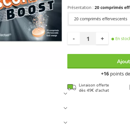
guarana et le cola qui permet
intellectuelle.
Vitascorbol Boost 
Présentation :
20 comprimés eff
aminé naturellement présent dan
20 comprimés effervescents
des protéines, participant au mé
-
+
En stoc
Ajout
+16
points de 
Livraison offerte
dès 49€ d'achat