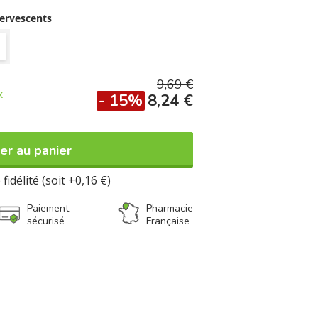
 de résister à la fatigue physique et
contient également de l'arginine, un acide
ervescents
s l'organisme qui contribue à la synthèse
tabolisme énergétique.
9,69 €
k
- 15%
8,24 €
er au panier
fidélité (soit +0,16 €)
Paiement
Pharmacie
sécurisé
Française