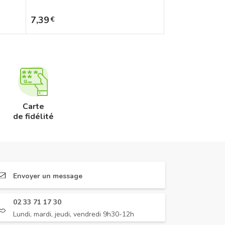
Prix
7,39
€
Carte
de fidélité
Envoyer un message
02 33 71 17 30
Lundi, mardi, jeudi, vendredi 9h30-12h