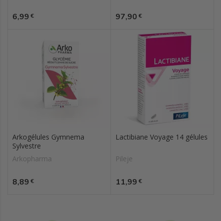
Prix
Prix
6,99
97,90
€
€
Arkogélules Gymnema
Lactibiane Voyage 14 gélules
Sylvestre
Arkopharma
Pileje
Prix
Prix
8,89
11,99
€
€