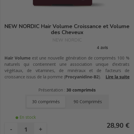
NEW NORDIC Hair Volume Croissance et Volume
des Cheveux
NEW NORDIC
Hair Volume
est une nouvelle génération de comprimés 100 %
naturels qui contiennent une association unique d’extraits
végétaux, de vitamines, de minéraux et de facteurs de
croissance issus de la pomme (
Procyanidine-B2
).
Lire la suite
Hair Volume
nourrit le cuir chevelu et le follicule pileux ‘de
Présentation :
30 comprimés
l’intérieur’, ce qui assure les meilleures conditions possibles pour
la croissance d’un cheveu sain
. Votre chevelure retrouve ainsi
1
30 comprimés
90 Comprimés
volume, force, beauté et vitalité.
En stock
28,90 €
-
+