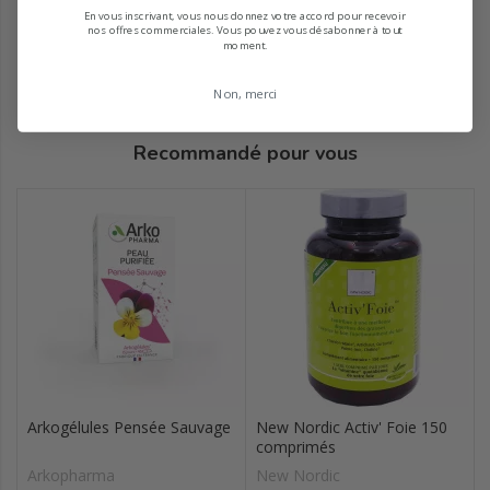
En vous inscrivant, vous nous donnez votre accord pour recevoir
nos offres commerciales. Vous pouvez vous désabonner à tout
moment.
Non, merci
Recommandé pour vous
Arkogélules Pensée Sauvage
New Nordic Activ' Foie 150
comprimés
Arkopharma
New Nordic