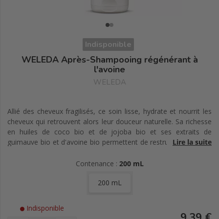
Indisponible
WELEDA Après-Shampooing régénérant à
l'avoine
WELEDA
Allié des cheveux fragilisés, ce soin lisse, hydrate et nourrit les
cheveux qui retrouvent alors leur douceur naturelle. Sa richesse
en huiles de coco bio et de jojoba bio et ses extraits de
guimauve bio et d'avoine bio permettent de restructurer la fibre
Lire la suite
capillaire, tout en conférant élasticité, force et brillance aux
cheveux.
Contenance :
200 mL
200 mL
Indisponible
9,39 €