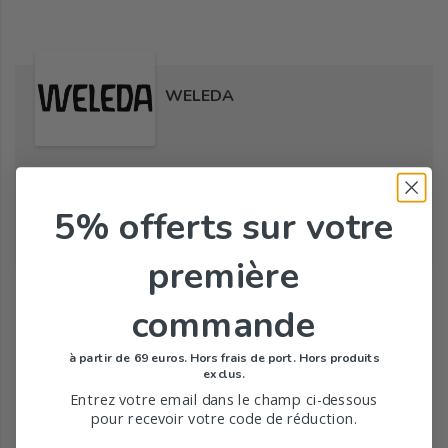
WELEDA
Tous les produits de la marque
5% offerts
sur votre
première
Toute la gamme de Avoine de WELEDA
commande
à partir de 69 euros. Hors frais de port. Hors produits
exclus.
Entrez votre email dans le champ ci-dessous
pour recevoir votre code de réduction.