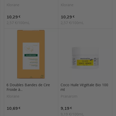
Klorane
Klorane
Prix
Prix
10,29
10,29
€
€
2,57 €/100mL
2,57 €/100mL
6 Doubles Bandes de Cire
Coco Huile Végétale Bio 100
Froide à...
ml
Klorane
Pranarom
Prix
Prix
10,69
9,19
€
€
9,19 €/100mL