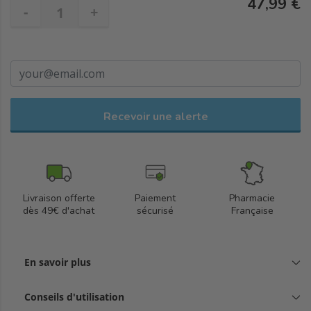
47,99 €
cheveux plus forts et moins clairsemés. Offrez à votre chevelure
-
+
une nouvelle densité et vitalité avec Triphasic Progressive.
Recevoir une alerte
Livraison offerte
Paiement
Pharmacie
dès 49€ d'achat
sécurisé
Française
En savoir plus
Conseils d'utilisation