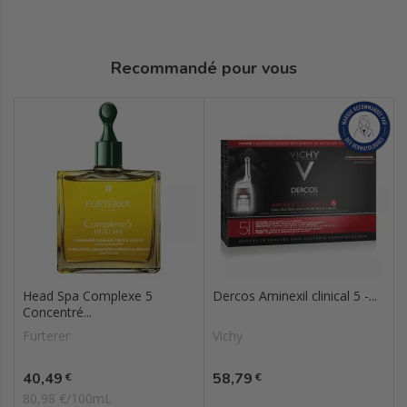
Recommandé pour vous
Head Spa Complexe 5
Dercos Aminexil clinical 5 -...
Concentré...
Furterer
Vichy
Prix
Prix
40,49
58,79
€
€
80,98 €/100mL