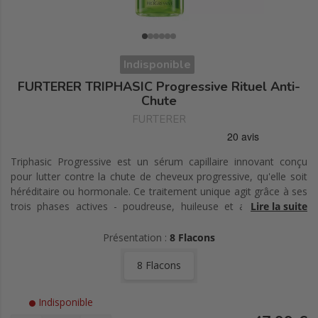
Indisponible
FURTERER TRIPHASIC Progressive Rituel Anti-
Chute
FURTERER
Triphasic Progressive est un sérum capillaire innovant conçu
pour lutter contre la chute de cheveux progressive, qu'elle soit
héréditaire ou hormonale. Ce traitement unique agit grâce à ses
trois phases actives - poudreuse, huileuse et aqueuse - qui
Lire la suite
combinent des éléments énergétiques, nutritifs et stimulants
pour freiner efficacement la chute des cheveux. Enrichi en actifs
Présentation :
8 Flacons
puissants tels que la biotrinine, l'extrait de pfaffia, de curbicia, de
8 Flacons
citrus aurantium et de réglisse, ce sérum améliore la micro-
circulation, contrôle la séborrhée et protège le bulbe pileux.
Après seulement trois mois de traitement, il garantit une
Indisponible
augmentation significative de la densité capillaire, avec des