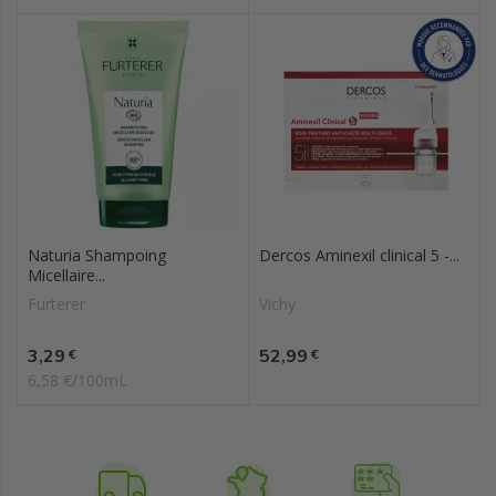
Naturia Shampoing
Dercos Aminexil clinical 5 -...
Micellaire...
Furterer
Vichy
Prix
Prix
3,29
52,99
€
€
6,58 €/100mL