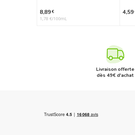
Prix
Prix
8,89
4,59
€
1,78 €/100mL
Livraison offerte
dès 49€ d'achat