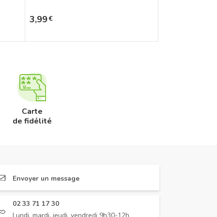
Prix
3,99
€
Carte
de fidélité
Envoyer un message
02 33 71 17 30
Lundi, mardi, jeudi, vendredi 9h30-12h