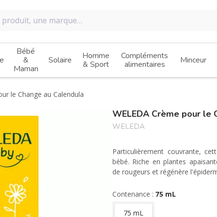
Bébé
Homme
Compléments
e
&
Solaire
Minceur
& Sport
alimentaires
Maman
ur le Change au Calendula
WELEDA Crème pour le C
WELEDA
Particulièrement couvrante, ce
bébé. Riche en plantes apaisante
de rougeurs et régénère l'épiderm
Contenance :
75 mL
75 mL