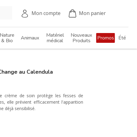
Mon compte
Mon panier
Nature
Matériel
Nouveaux
Animaux
Promos
Été
& Bio
médical
Produits
hange au Calendula
tte crème de soin protège les fesses de
s, elle prévient efficacement l'apparition
e déjà sensibilisé.