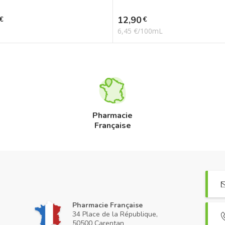
Prix
12,90
€
€
6,45 €/100mL
Pharmacie
Française
Pharmacie Française
34 Place de la République,
50500 Carentan