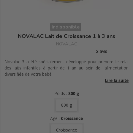
Indisponible
NOVALAC Lait de Croissance 1 à 3 ans
NOVALAC
Novalac 3 a été spécialement développé pour prendre le relai
des laits infantiles à partir de 1 an au sein de l'alimentation
diversifiée de votre bébé.
Lire la suite
Cet aliment lacté a la particularité d'apporter un goût
légèrement vanillé, pour une meilleure acceptabilité.
Poids :
800 g
800 g
Age :
Croissance
Croissance