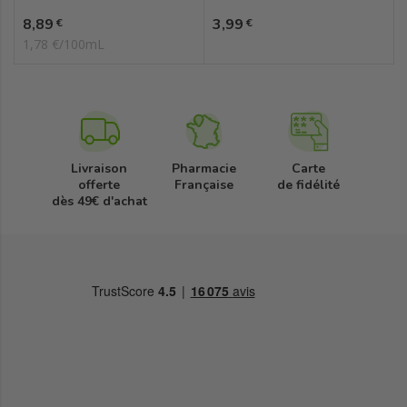
Prix
Prix
8,89
3,99
€
€
1,78 €/100mL
Livraison
Pharmacie
Carte
offerte
Française
de fidélité
dès 49€ d'achat