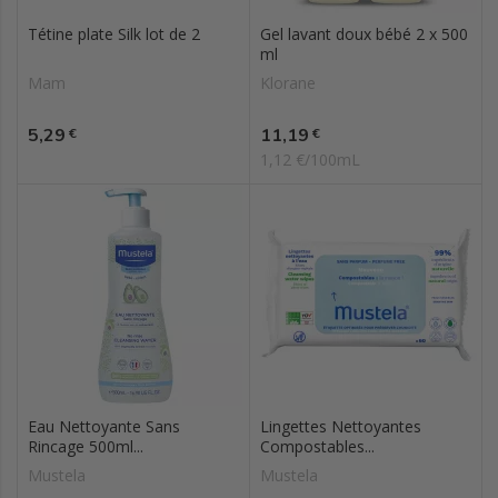
Tétine plate Silk lot de 2
Gel lavant doux bébé 2 x 500
ml
Mam
Klorane
Prix
Prix
5,29
11,19
€
€
1,12 €/100mL
Eau Nettoyante Sans
Lingettes Nettoyantes
Rincage 500ml...
Compostables...
Mustela
Mustela