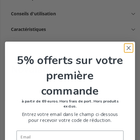
Conseils d'utilisation
Caractéristiques
5% offerts
sur votre
NOVALAC
première
commande
Tous les produits de la marque
à partir de 69 euros. Hors frais de port. Hors produits
exclus.
Entrez votre email dans le champ ci-dessous
pour recevoir votre code de réduction.