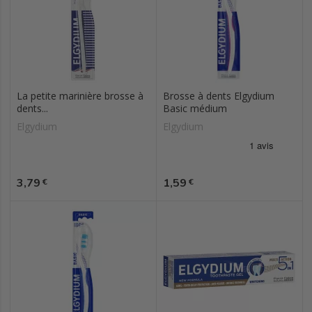
La petite marinière brosse à
Brosse à dents Elgydium
dents...
Basic médium
Elgydium
Elgydium
Prix
Prix
3,79
1,59
€
€