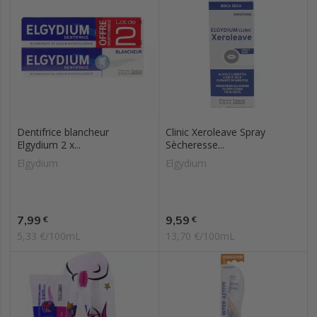
Dentifrice blancheur
Clinic Xeroleave Spray
Elgydium 2 x...
Sècheresse...
Elgydium
Elgydium
Prix
Prix
7,99
9,59
€
€
5,33 €/100mL
13,70 €/100mL