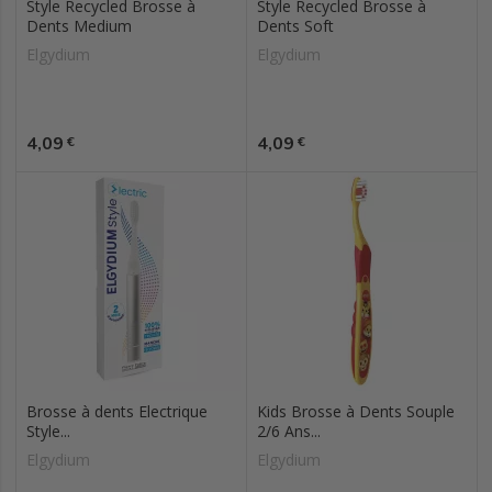
Style Recycled Brosse à
Style Recycled Brosse à
Dents Medium
Dents Soft
Elgydium
Elgydium
Prix
Prix
4,09
4,09
€
€
Brosse à dents Electrique
Kids Brosse à Dents Souple
Style...
2/6 Ans...
Elgydium
Elgydium