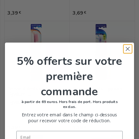
Prix
Prix
3,39
3,69
€
€
5% offerts
sur votre
première
commande
Brosse à dents vitale
Brosse à dents Elgydium
Elgydium -...
Kids Monster
à partir de 69 euros. Hors frais de port. Hors produits
Elgydium
Elgydium
exclus.
Entrez votre email dans le champ ci-dessous
pour recevoir votre code de réduction.
Prix
Prix
3,29
3,39
€
€