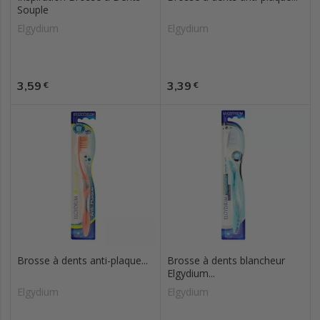
Souple
Elgydium
Elgydium
Prix
Prix
3,59
3,39
€
€
Brosse à dents anti-plaque...
Brosse à dents blancheur
Elgydium...
Elgydium
Elgydium