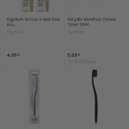
Elgydium Brosse à dent bois
Kid pâte dentifrice Chrono
éco...
Timer 50ml
Elgydium
Elgydium
Prix
Prix
4,99
5,09
€
€
10,18 €/100mL