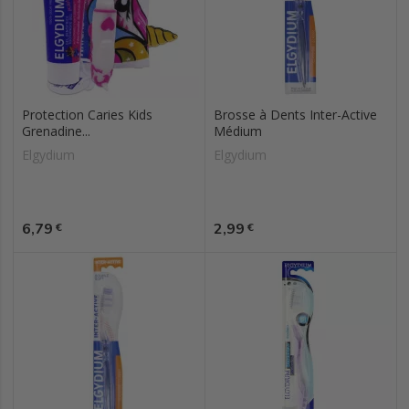
Protection Caries Kids
Brosse à Dents Inter-Active
Grenadine...
Médium
Elgydium
Elgydium
Prix
Prix
6,79
2,99
€
€