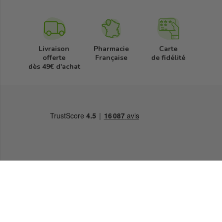
Livraison
Pharmacie
Carte
offerte
Française
de fidélité
dès 49€ d'achat
Pharmacie Française
34 Place de la République,
50500 Carentan