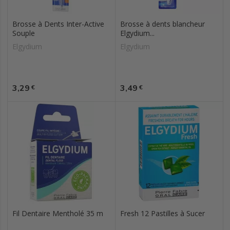
Brosse à Dents Inter-Active
Brosse à dents blancheur
Souple
Elgydium...
Elgydium
Elgydium
Prix
Prix
3,29
3,49
€
€
Fil Dentaire Mentholé 35 m
Fresh 12 Pastilles à Sucer