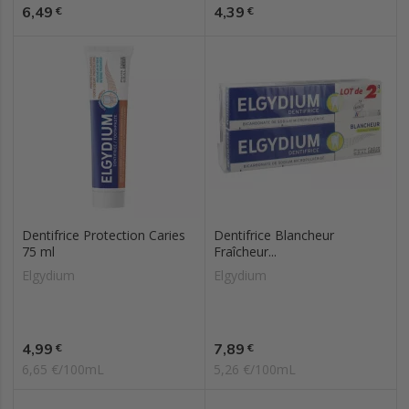
Prix
Prix
6,49
4,39
€
€
Dentifrice Protection Caries
Dentifrice Blancheur
75 ml
Fraîcheur...
Elgydium
Elgydium
Prix
Prix
4,99
7,89
€
€
6,65 €/100mL
5,26 €/100mL