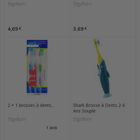
Elgydium
Elgydium
Prix
Prix
4,69
3,69
€
€
2 + 1 brosses à dents...
Shark Brosse à Dents 2-6
Ans Souple
Elgydium
Elgydium