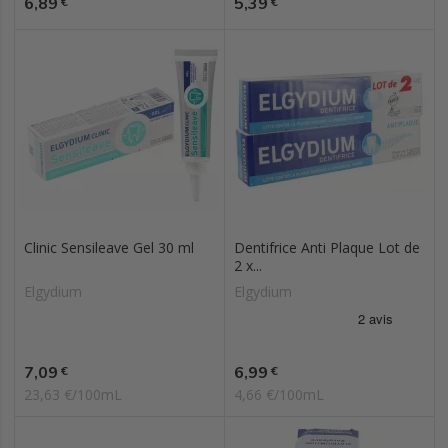
Prix
Prix
6,89
5,39
€
€
Clinic Sensileave Gel 30 ml
Dentifrice Anti Plaque Lot de
2 x...
Elgydium
Elgydium
Prix
Prix
7,09
6,99
€
€
23,63 €/100mL
4,66 €/100mL