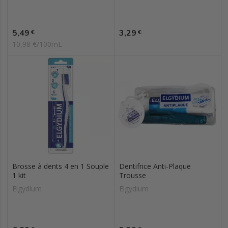
Prix
Prix
5,49
3,29
€
€
10,98 €/100mL
Brosse à dents 4 en 1 Souple
Dentifrice Anti-Plaque
1 kit
Trousse
Elgydium
Elgydium