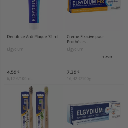
Dentifrice Anti Plaque 75 ml
Crème Fixative pour
Prothèses...
Elgydium
Elgydium
Prix
Prix
4,59
7,39
€
€
6,12 €/100mL
16,42 €/100g