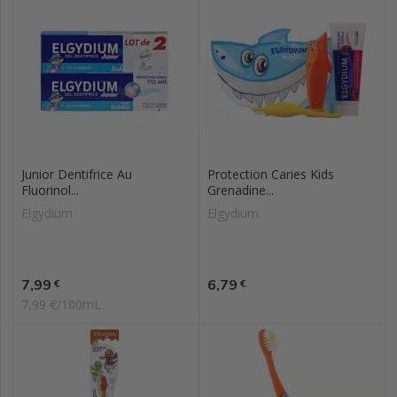
Junior Dentifrice Au
Protection Caries Kids
Fluorinol...
Grenadine...
Elgydium
Elgydium
Prix
Prix
7,99
6,79
€
€
7,99 €/100mL