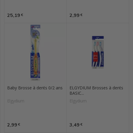
Prix
Prix
25,19
2,99
€
€
Baby Brosse à dents 0/2 ans
ELGYDIUM Brosses à dents
BASIC...
Elgydium
Elgydium
Prix
Prix
2,99
3,49
€
€