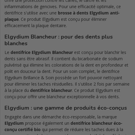
offre une protection contre les caries, le tartre et les
inflammations de gencives. Pour une efficacité optimale, ce
dentifrice s'utilise avec une
brosse à dents Elgydium anti-
plaque
. Ce produit Elgydium est conçu pour éliminer
efficacement la plaque dentaire.
Elgydium Blancheur : pour des dents plus
blanches
Le
dentifrice Elgydium Blancheur
est conçu pour blanchir les
dents sans être abrasif. Il contient du bicarbonate de sodium
pulvérisé qui élimine les colorations de la dent en profondeur et
polit en douceur la dent. Pour un soin complet, le dentifrice
Elgydium Brillance & Soin possède un fort pouvoir nettoyant
pour éliminer les taches résiduelles. Il s'utilise 2 fois par semaine
à la place du
dentifrice blancheur
. Ce produit Elgydium est
conçu pour offrir une blancheur exceptionnelle à vos dents.
Elgydium : une gamme de produits éco-conçus
Engagée dans une démarche éco-responsable, la marque
Elgydium
propose également un
dentifrice blancheur éco-
conçu certifié bio
qui permet de réduire les taches dues à la