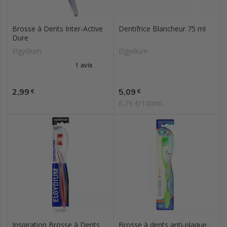
Brosse à Dents Inter-Active
Dentifrice Blancheur 75 ml
Dure
Elgydium
Elgydium
Prix
Prix
2,99
5,09
€
€
6,79 €/100mL
Inspiration Brosse à Dents
Brosse à dents anti-plaque...