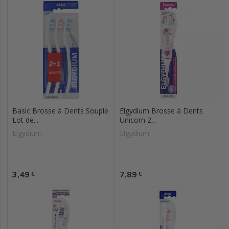
Basic Brosse à Dents Souple
Elgydium Brosse à Dents
Lot de...
Unicorn 2...
Elgydium
Elgydium
Prix
Prix
3,49
7,89
€
€