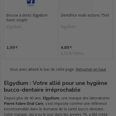
Brosse à dents Elgydium
Dentifrice multi-actions 75ml
Basic souple
Elgydium
Elgydium
Prix
Prix
1,99
4,89
€
€
6,52 €/100mL
Vous avez atteint le bas de cette page.
Retourner en haut
Elgydium : Votre allié pour une hygiène
bucco-dentaire irréprochable
Depuis plus de 40 ans,
Elgydium
, une marque des laboratoires
Pierre Fabre Oral Care
, s'est imposée comme une référence
incontournable dans le domaine de la santé bucco-dentaire.
Cette marque, qui a vu le jour dans les années 70, a été créée