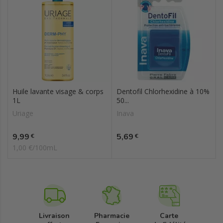
Huile lavante visage & corps
Dentofil Chlorhexidine à 10%
1L
50...
Uriage
Inava
Prix
Prix
9,99
5,69
€
€
1,00 €/100mL
Livraison
Pharmacie
Carte