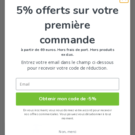
5% offerts
sur votre
Tous les produits de la marque
première
commande
à partir de 69 euros. Hors frais de port. Hors produits
exclus.
Entrez votre email dans le champ ci-dessous
pour recevoir votre code de réduction.
Obtenir mon code de -5%
En vous inscrivant, vous nous donnez votre accord pour recevoir
Recommandé pour vous
nos offres commerciales. Vous pouvez vous désabonner à tout
moment.
Non, merci