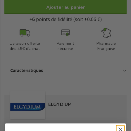
Ajouter au panier
+6
points de fidélité (soit +0,06 €)
Livraison offerte
Paiement
Pharmacie
dès 49€ d'achat
sécurisé
Française
Caractéristiques
ELGYDIUM