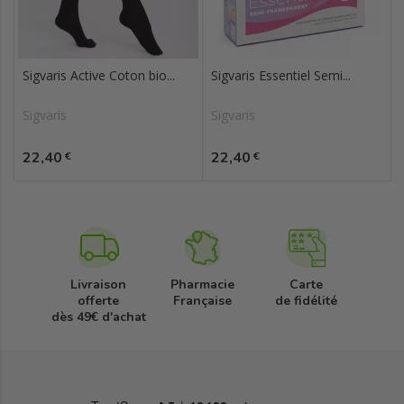
Sigvaris Active Coton bio...
Sigvaris Essentiel Semi...
Sigvaris
Sigvaris
Prix
Prix
22,40
22,40
€
€
Livraison
Pharmacie
Carte
offerte
Française
de fidélité
dès 49€ d'achat