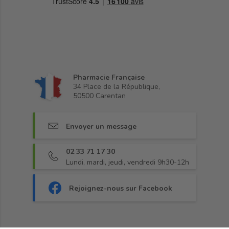
Pharmacie Française
34 Place de la République,
50500 Carentan
Envoyer un message
02 33 71 17 30
Lundi, mardi, jeudi, vendredi 9h30-12h
Rejoignez-nous sur Facebook