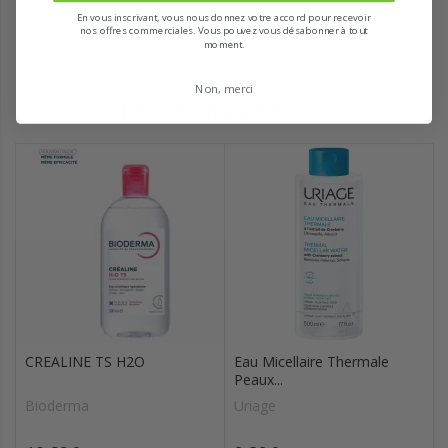
En vous inscrivant, vous nous donnez votre accord pour recevoir
nos offres commerciales. Vous pouvez vous désabonner à tout
moment.
Non, merci
Recommandé pour vous
CREALINE TS H2O
Eau Micellaire Thermale
Peaux...
Bioderma
Uriage