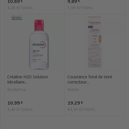
Prix
Prix
10,69
9,89
€
€
4,28 €/100mL
1,98 €/100mL
Créaline H2O Solution
Couvrance fond de teint
Micellaire...
correcteur...
Bioderma
Avene
Prix
Prix
10,99
19,29
€
€
4,40 €/100mL
64,30 €/100mL