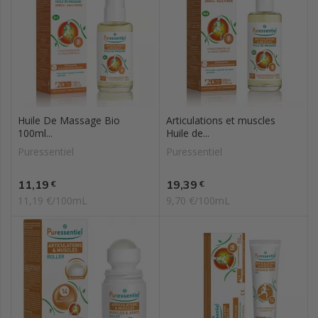
Huile De Massage Bio
Articulations et muscles
100ml...
Huile de...
Puressentiel
Puressentiel
Prix
Prix
11,19
19,39
€
€
11,19 €/100mL
9,70 €/100mL