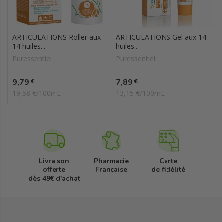
ARTICULATIONS Roller aux
ARTICULATIONS Gel aux 14
14 huiles...
huiles...
Puressentiel
Puressentiel
Prix
Prix
9,79
7,89
€
€
19,58 €/100mL
13,15 €/100mL
Livraison
Pharmacie
Carte
offerte
Française
de fidélité
dès 49€ d'achat