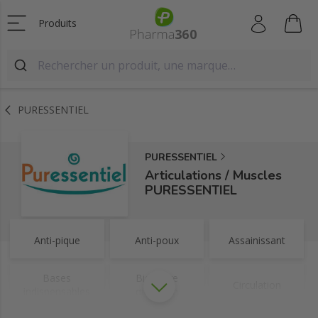
Produits
PURESSENTIEL
PURESSENTIEL
Articulations / Muscles
PURESSENTIEL
Anti-pique
Anti-poux
Assainissant
Bases
Bien-être
Circulation
indispensables
quotidien