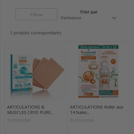
Diffusion
Huiles essentielles
Huiles végétales
Trier par
Filtrer
Hydrolats bio
Hygiène intime
Minceur
5 produits correspondants
Respiratoire / resp
Soin de la peau
Sommeil-détente
ok
ARTICULATIONS &
ARTICULATIONS Roller aux
MUSCLES CRYO PURE...
14 huiles...
Puressentiel
Puressentiel