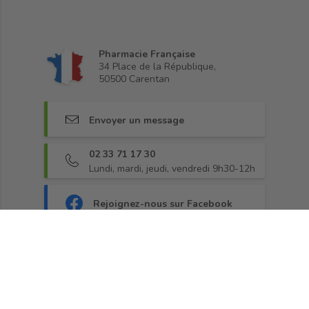
Pharmacie Française
34 Place de la République,
50500 Carentan
Envoyer un message
02 33 71 17 30
Lundi, mardi, jeudi, vendredi 9h30-12h
Rejoignez-nous sur Facebook
Fidélité
•
Paiement sécurisé
•
Livraison
•
CGV
•
Demander une rétractation
•
Blog