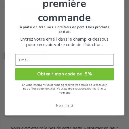
première
commande
à partir de 69 euros. Hors frais de port. Hors produits
exclus.
Entrez votre email dans le champ ci-dessous
pour recevoir votre code de réduction.
Indisponible
EFFORT Musculaire Huile de
Massage...
Obtenir mon code de -5%
Puressentiel
En vous inscrivant, vous nous donnez votre accord pour recevoir
nos offres commerciales. Vous pouvez vous désabonner à tout
moment.
Prix
12,59
€
Non, merci
12,59 €/100mL
Vous avez atteint le bas de cette page.
Retourner en haut