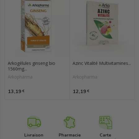
Arkogélules ginseng bio
Azinc Vitalité Multivitamines...
1560mg...
Arkopharma
Arkopharma
Prix
Prix
13,19
12,19
€
€
Livraison
Pharmacie
Carte