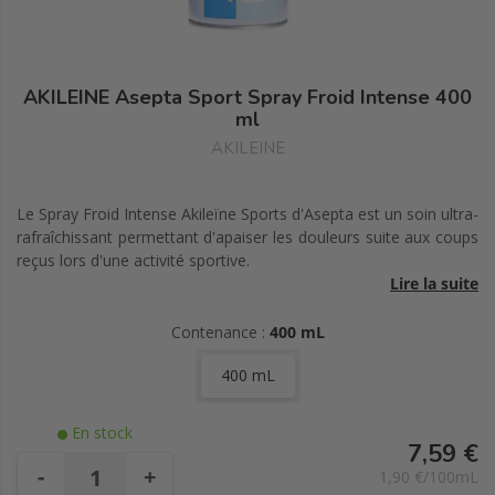
AKILEINE Asepta Sport Spray Froid Intense 400
ml
AKILEINE
Le Spray Froid Intense Akileïne Sports d'Asepta est un soin ultra-
rafraîchissant permettant d'apaiser les douleurs suite aux coups
reçus lors d'une activité sportive.
Lire la suite
Il limite le développement d'hématomes ainsi que les
contractures post traumatique.
Contenance :
400 mL
400 mL
Ce soin est tout aussi efficace que la glace et garanti un
soulagement immédiat.
En stock
7,59 €
-
+
1,90 €/100mL