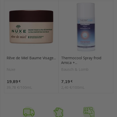
Rêve de Miel Baume Visage...
Thermocool Spray froid
Arnica +...
Nuxe
Bausch & Lomb
Prix
Prix
19,89
7,19
€
€
39,78 €/100mL
2,40 €/100mL