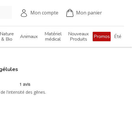
Mon compte
Mon panier
Nature
Matériel
Nouveaux
Animaux
Promos
Été
& Bio
médical
Produits
gélules
 de l'intensité des gênes.