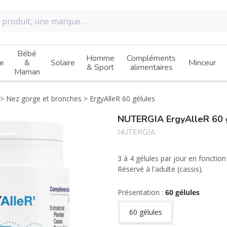
Bébé
Homme
Compléments
e
&
Solaire
Minceur
& Sport
alimentaires
Maman
Nez gorge et bronches
ErgyAlleR 60 gélules
NUTERGIA ErgyAlleR 60 
NUTERGIA
3 à 4 gélules par jour en fonction
Réservé à l'adulte (cassis).
Présentation :
60 gélules
60 gélules