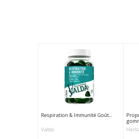
Respiration & Immunité Goût...
Propo
gom
Valda
Herb