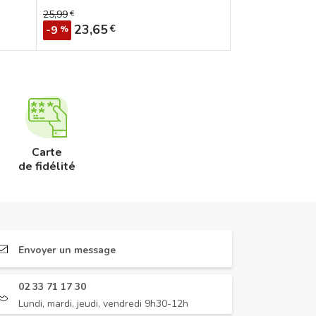
25,99
€
Prix de base
Prix
23,65
€
-9
%
Carte
de fidélité
Envoyer un message
02 33 71 17 30
Lundi, mardi, jeudi, vendredi 9h30-12h