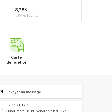
Prix
8,28
€
1,04 €/100mL
Carte
de fidélité
Envoyer un message
02 33 71 17 30
Lundi, mardi, jeudi, vendredi 9h30-12h