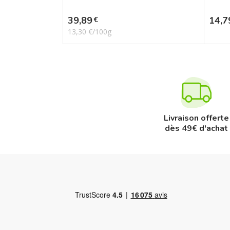
Prix
Prix
39,89
14,7
€
13,30 €/100g
Livraison offerte
dès 49€ d'achat