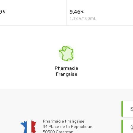
Prix
9
9,46
€
€
1,18 €/100mL
Pharmacie
Française
Pharmacie Française
34 Place de la République,
50500 Carentan