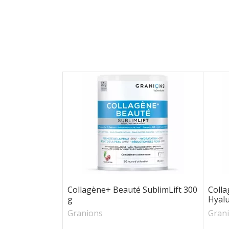
Collagène+ Beauté SublimLift 300
Colla
g
Hyalu
Granions
Gran