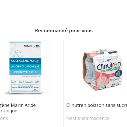
Recommandé pour vous
gène Marin Acide
Clinutren boisson sans sucres
ronique...
ions
Nestléhealthscience