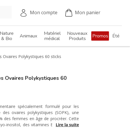
Mon compte
Mon panier
Nature
Matériel
Nouveaux
Animaux
Promos
Été
& Bio
médical
Produits
 Ovaires Polykystiques 60 sticks
s Ovaires Polykystiques 60
mentaire spécialement formulé pour les
des ovaires polykystiques (SOPK), une
5 % des femmes en âge de procréer. Cette
o-inositol, des vitamines B9 et D3, ainsi
Lire la suite