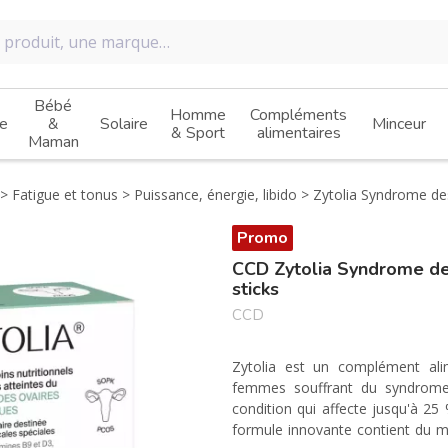
Bébé
Homme
Compléments
e
&
Solaire
Minceur
& Sport
alimentaires
Maman
Fatigue et tonus
Puissance, énergie, libido
Zytolia Syndrome des
Promo
CCD Zytolia Syndrome de
sticks
CCD
Zytolia est un complément ali
femmes souffrant du syndrome 
condition qui affecte jusqu'à 2
formule innovante contient du my