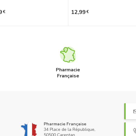
Prix
9
12,99
€
€
Pharmacie
Française
Pharmacie Française
34 Place de la République,
50500 Carentan