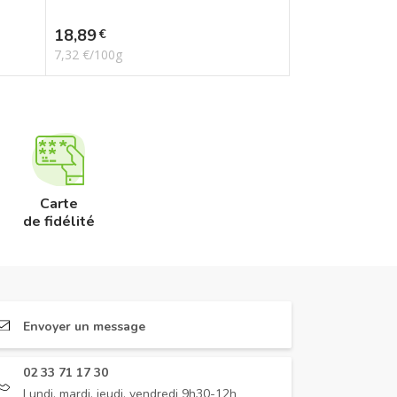
Prix
18,89
€
7,32 €/100g
Carte
de fidélité
Envoyer un message
02 33 71 17 30
Lundi, mardi, jeudi, vendredi 9h30-12h