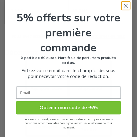
Prix
Prix
11,99
43,29
€
€
5% offerts
sur votre
15,99 €/100mL
première
Vous avez atteint le bas de cette page.
Retourner en haut
commande
Découvrez les gammes EUCERIN
à partir de 69 euros. Hors frais de port. Hors produits
exclus.
Anti-pigment
Aquaphor
Entrez votre email dans le champ ci-dessous
pour recevoir votre code de réduction.
Aquaporin active
Atopicontrol
Obtenir mon code de -5%
Dermatoclean
Dermocapillaire
En vous inscrivant, vous nous donnez votre accord pour recevoir
nos offres commerciales. Vous pouvez vous désabonner à tout
Hyaluron-filler +
Dermopure
moment.
3x effect