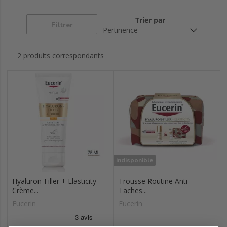
Hyaluron-filler + 3x
Hyaluron-filler
Dermopure
effect
extra riche
Trier par
Filtrer
Ultrasensible &
Sensi-rides
Ph5
antirougeurs
2 produits correspondants
Hyaluron-filler +
Sun protection
Urearepair
volume-lift
Indisponible
Hyaluron-Filler + Elasticity
Trousse Routine Anti-
Crème...
Taches...
Eucerin
Eucerin