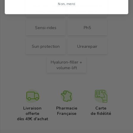
Non, merci
Hyaluron-filler
Ultrasensible &
extra riche
antirougeurs
Sensi-rides
Ph5
Sun protection
Urearepair
Hyaluron-filler +
volume-lift
Livraison
Pharmacie
Carte
offerte
Française
de fidélité
dès 49€ d'achat