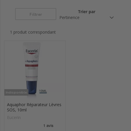
Hyaluron-filler +
Hyaluron-filler + 3x
Hyaluron-filler
elasticity
effect
extra riche
Trier par
Filtrer
Ultrasensible &
Sensi-rides
Ph5
antirougeurs
1 produit correspondant
Hyaluron-filler +
Sun protection
Urearepair
volume-lift
Indisponible
Aquaphor Réparateur Lèvres
SOS, 10ml
Eucerin