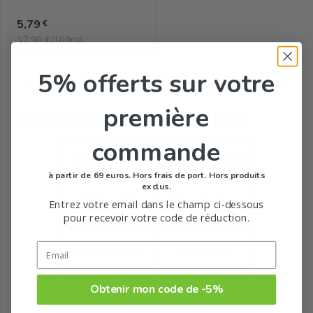
Prix
5,79
€
57,90 €/100mL
5% offerts
sur votre
Vous avez atteint le bas de cette page.
Retourner en haut
première
Découvrez les gammes EUCERIN
commande
Anti-pigment
Aquaporin active
à partir de 69 euros. Hors frais de port. Hors produits
exclus.
Atopicontrol
Dermatoclean
Entrez votre email dans le champ ci-dessous
pour recevoir votre code de réduction.
Dermocapillaire
Dermopure
Hyaluron-filler +
Hyaluron-filler +
Obtenir mon code de -5%
elasticity
3x effect