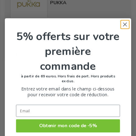
PUKKA
5% offerts
sur votre
Tous les produits de la marque
première
Toute la gamme de Thés et infusions bio de
PUKKA
commande
à partir de 69 euros. Hors frais de port. Hors produits
exclus.
Entrez votre email dans le champ ci-dessous
pour recevoir votre code de réduction.
Obtenir mon code de -5%