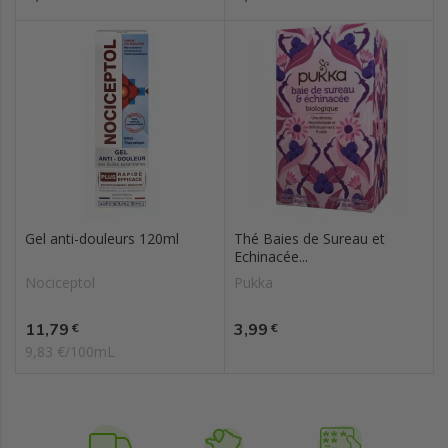
Gel anti-douleurs 120ml
Thé Baies de Sureau et
Echinacée...
Nociceptol
Pukka
Prix
Prix
11,79
3,99
€
€
9,83 €/100mL