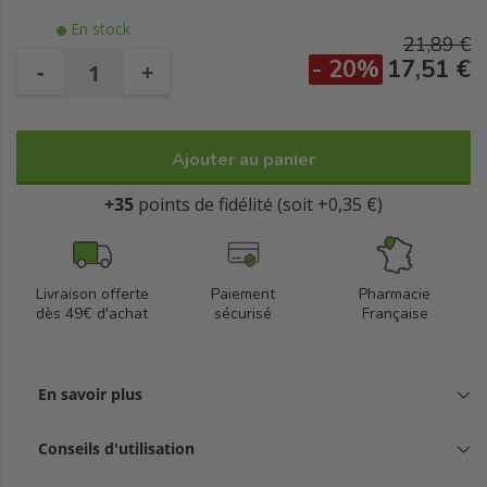
brossette, idéalement tous les trois mois, pour maintenir une
En stock
hygiène bucco-dentaire optimale. Profitez d'un brossage doux
21,89 €
mais efficace, respectueux des gencives, pour des dents et
- 20%
17,51 €
-
+
gencives nettoyées en profondeur. Disponible en pack de trois,
ces brossettes sont l'allié parfait pour un sourire éclatant et une
santé bucco-dentaire améliorée.
Ajouter au panier
+35
points de fidélité (soit +0,35 €)
Livraison offerte
Paiement
Pharmacie
dès 49€ d'achat
sécurisé
Française
En savoir plus
Conseils d'utilisation