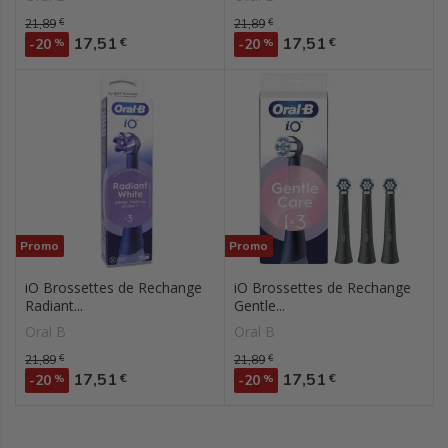
Prix de base
21,89
€
Prix de base
21,89
€
Prix
Prix
17,51
17,51
€
€
-20
%
-20
%
Promo
Promo
iO Brossettes de Rechange
iO Brossettes de Rechange
Radiant...
Gentle...
Oral B
Oral B
Prix de base
21,89
€
Prix de base
21,89
€
Prix
Prix
17,51
17,51
€
€
-20
%
-20
%