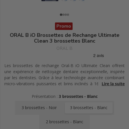
Promo
ORAL B iO Brossettes de Rechange Ultimate
Clean 3 brossettes Blanc
ORAL B
Les brossettes de rechange Oral-B iO Ultimate Clean offrent
une expérience de nettoyage dentaire exceptionnelle, inspirée
par les dentistes. Grâce à leur technologie avancée combinant
micro-vibrations puissantes et brins inclinés à 16 degrés, elles
Lire la suite
assurent une élimination de la plaque dentaire jusqu'à 100 %
dès le premier jour. Leur tête ronde unique entoure chaque dent
Présentation :
3 brossettes - Blanc
pour un nettoyage optimal, atteignant même les zones difficiles
3 brossettes - Noir
3 brossettes - Blanc
d'accès. Conçues exclusivement pour les brosses à dents
électriques Oral-B iO, ces brossettes garantissent une propreté
professionnelle et des dents éclatantes. Les brins, qui changent
2 brossettes - Blanc
de couleur, signalent quand il est temps de remplacer la