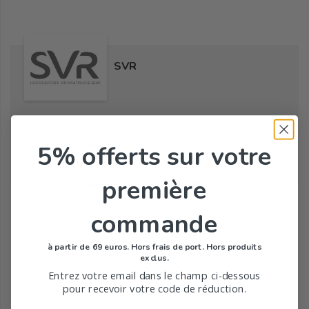
SVR
Tous les produits de la marque
5% offerts
sur votre
première
Toute la gamme de Cicavit+ de SVR
commande
à partir de 69 euros. Hors frais de port. Hors produits
exclus.
Entrez votre email dans le champ ci-dessous
pour recevoir votre code de réduction.