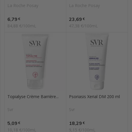
La Roche Posay
La Roche Posay
Prix
Prix
6,79
23,69
€
€
84,88 €/100mL
47,38 €/100mL
Topialyse Crème Barrière...
Psoriasis Xerial DM 200 ml
Svr
Svr
Prix
Prix
5,09
18,29
€
€
10,18 €/100mL
9,15 €/100mL