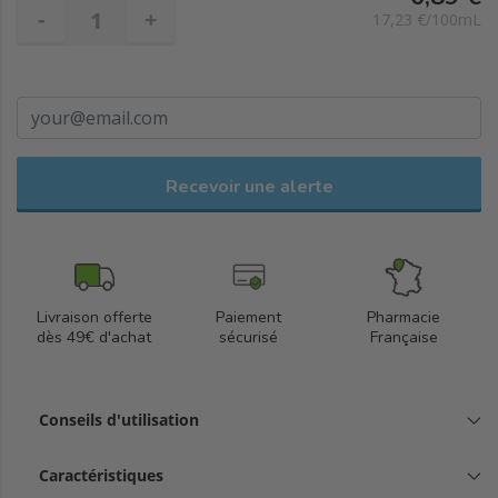
Sucre prébiotique : Il restaure l'équilibre de la flore cutanée.
-
+
17,23 €/100mL
Sa texture à pénétration rapide et sans fini gras, offre un confort
immédiat.
Recevoir une alerte
Livraison offerte
Paiement
Pharmacie
dès 49€ d'achat
sécurisé
Française
Conseils d'utilisation
Caractéristiques