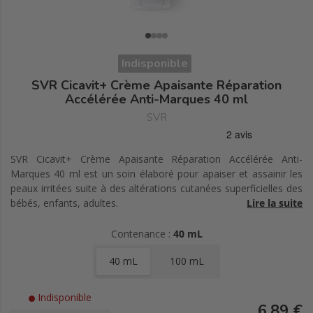
Indisponible
SVR Cicavit+ Crème Apaisante Réparation
Accélérée Anti-Marques 40 ml
SVR
SVR Cicavit+ Crème Apaisante Réparation Accélérée Anti-
Marques 40 ml est un soin élaboré pour apaiser et assainir les
peaux irritées suite à des altérations cutanées superficielles des
bébés, enfants, adultes.
Lire la suite
Cette crème accélère la réparation cutanée et réduit les
rougeurs, elle offre une action anti-marques renforcée. Sa
Contenance :
40 mL
formule est basée sur le Complexe Micro-Repair 43% :
40 mL
100 mL
Actif réparateur : Il apaise, répare la peau 7 fois plus rapidement
(qu'une peau non traitée).
Indisponible
Polysaccharide : Il empêche l'adhésion des bactéries.
6,89 €