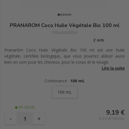
PRANAROM Coco Huile Végétale Bio 100 ml
PRANAROM
Pranarôm Coco Huile Végétale Bio 100 ml est une huile
végétale, certifiée biologique, que vous pourrez utiliser aussi
bien en soin pour les cheveux, pour le corps et le visage.
Lire la suite
Cette huile de coco est obtenue par première pression à froid
de la pulpe de coco fraîche, riche en acide laurique, elle est très
Contenance :
100 mL
nourrissante, particulièrement adaptée pour la peau sèche et les
100 mL
cheveux secs.
Elle permet de prévenir de la déshydratation cutanée et protège
En stock
les fibres du cheveu pour une chevelure souple et brillante.
9,19 €
-
+
9,19 €/100mL
Cette huile devient fondante au contact de la peau et procure à
votre peau un parfum gourmand de coco.