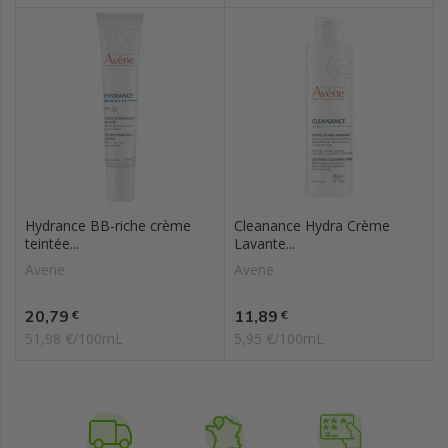
Hydrance BB-riche crème
Cleanance Hydra Crème
teintée...
Lavante...
Avene
Avene
Prix
Prix
20,79
11,89
€
€
51,98 €/100mL
5,95 €/100mL