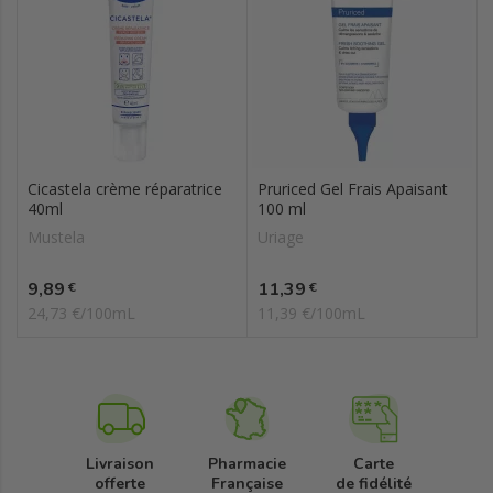
Cicastela crème réparatrice
Pruriced Gel Frais Apaisant
40ml
100 ml
Mustela
Uriage
Prix
Prix
9,89
11,39
€
€
24,73 €/100mL
11,39 €/100mL
Livraison
Pharmacie
Carte
offerte
Française
de fidélité