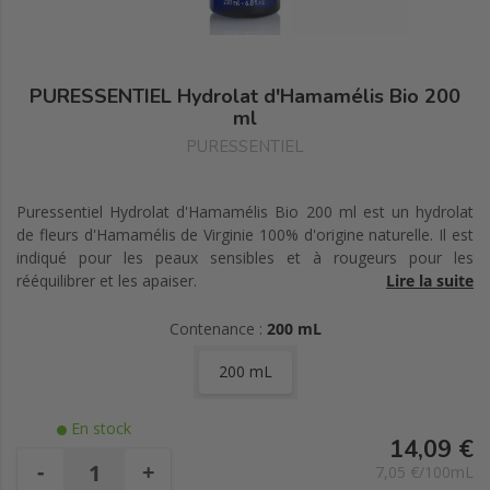
PURESSENTIEL Hydrolat d'Hamamélis Bio 200
ml
PURESSENTIEL
Puressentiel Hydrolat d'Hamamélis Bio 200 ml est un hydrolat
de fleurs d'Hamamélis de Virginie 100% d'origine naturelle. Il est
indiqué pour les peaux sensibles et à rougeurs pour les
rééquilibrer et les apaiser.
Lire la suite
L'hydrolat est directement issu de la distillation à la vapeur d'eau
Contenance :
200 mL
de parties de plantes d'origine biologique. Toutes les propriétés
200 mL
de cette eau chargée en molécules aromatiques sont protégées
grâce à la technologie HYDRAQUA, système de préservation
végétal unique.
En stock
14,09 €
Sans conservateur chimique.
-
+
7,05 €/100mL