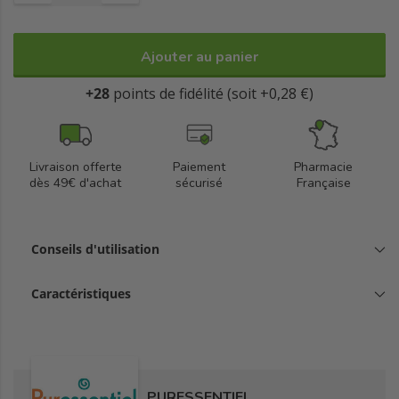
Cosmos Organic certifié par Ecocert Greenlife selon le
référentiel Cosmos.
Ajouter au panier
100% du total des ingrédients est d'origine naturelle.
+28
points de fidélité (soit +0,28 €)
98% du total des ingrédients est issu de l'Agriculture Biologique.
Fabriqué en France.
Livraison offerte
Paiement
Pharmacie
dès 49€ d'achat
sécurisé
Française
Conseils d'utilisation
Caractéristiques
PURESSENTIEL