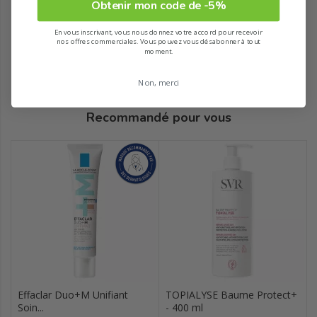
Obtenir mon code de -5%
En vous inscrivant, vous nous donnez votre accord pour recevoir
nos offres commerciales. Vous pouvez vous désabonner à tout
moment.
Non, merci
Recommandé pour vous
Effaclar Duo+M Unifiant
TOPIALYSE Baume Protect+
Soin...
- 400 ml