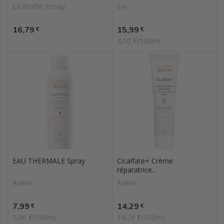
La Roche Posay
Svr
Prix
Prix
16,79
15,99
€
€
4,00 €/100mL
EAU THERMALE Spray
Cicalfate+ Crème
réparatrice...
Avene
Avene
Prix
Prix
7,99
14,29
€
€
2,66 €/100mL
14,29 €/100mL