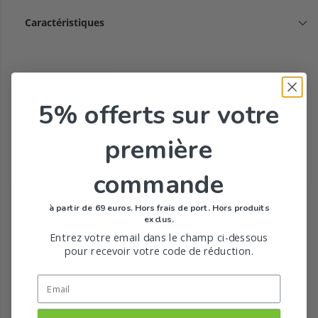
Caractéristiques
LA ROCHE POSAY
5% offerts
sur votre
première
commande
Tous les produits de la marque
à partir de 69 euros. Hors frais de port. Hors produits
exclus.
Entrez votre email dans le champ ci-dessous
pour recevoir votre code de réduction.