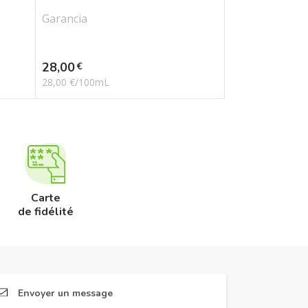
Garancia
Prix
28,00
€
28,00 €/100mL
Carte
de fidélité
Envoyer un message