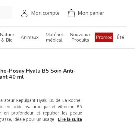
Mon compte
Mon panier
Nature
Matériel
Nouveaux
Animaux
Promos
Été
& Bio
médical
Produits
e-Posay Hyalu B5 Soin Anti-
ant 40 ml
parateur Repulpant Hyalu B5 de La Roche-
ie en acide hyaluronique et vitamine B5
er en profondeur et repulper les peaux
grasse, idéale pour un usage quotidien.
Lire la suite