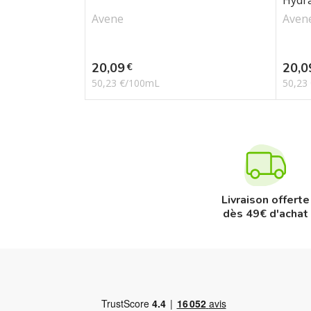
Hydra
Avene
Aven
Prix
Prix
20,09
20,0
€
50,23 €/100mL
50,23
Livraison offerte
dès 49€ d'achat