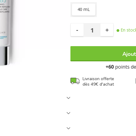
40 mL
-
+
En stoc
Ajout
+60
points de 
Livraison offerte
dès 49€ d'achat