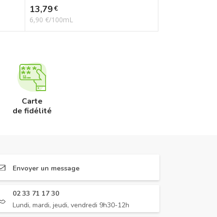
Prix
13,79
€
6,90 €/100mL
Carte
de fidélité
Envoyer un message
02 33 71 17 30
Lundi, mardi, jeudi, vendredi 9h30-12h