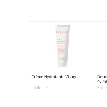
Crème Hydratante Visage
Derm
40 ml
La Rosee
Eucer