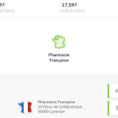
Prix
9
17,59
€
€
 €/100mL
8,80 €/100mL
Pharmacie
Française
Pharmacie Française
34 Place de la République,
50500 Carentan