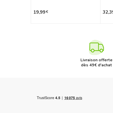
Prix
Prix
19,99
32,3
€
Livraison offerte
dès 49€ d'achat