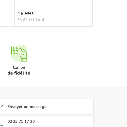
Prix
16,99
€
56,63 €/100mL
Carte
de fidélité
Envoyer un message
02 33 71 17 30