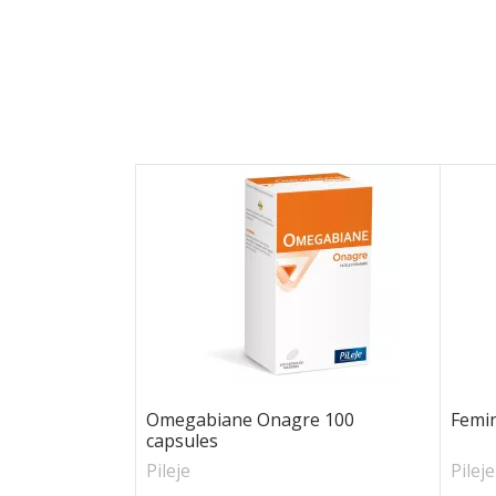
Omegabiane Onagre 100
Femin
capsules
Pileje
Pileje