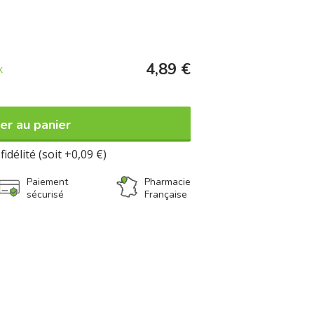
ontrôle Certisys BE-BIO-01.
4,89 €
k
er au panier
fidélité (soit +0,09 €)
Paiement
Pharmacie
sécurisé
Française