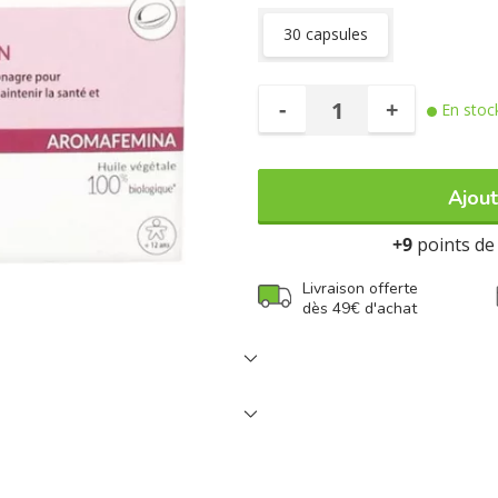
Certifié Agriculture Biologique. C
30 capsules
-
+
En stoc
Ajout
+9
points de 
Livraison offerte
dès 49€ d'achat