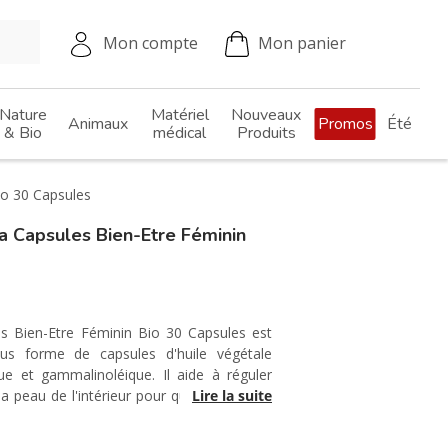
Mon compte
Mon panier
Nature
Matériel
Nouveaux
Animaux
Promos
Été
& Bio
médical
Produits
o 30 Capsules
Capsules Bien-Etre Féminin
 Bien-Etre Féminin Bio 30 Capsules est
us forme de capsules d'huile végétale
que et gammalinoléique. Il aide à réguler
 la peau de l'intérieur pour qu'elle retrouve
Lire la suite