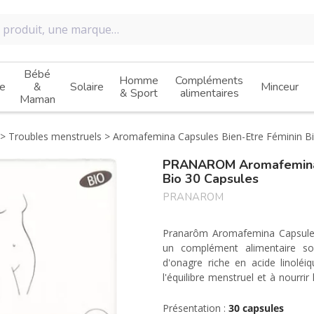
Bébé
Homme
Compléments
e
&
Solaire
Minceur
& Sport
alimentaires
Maman
Troubles menstruels
Aromafemina Capsules Bien-Etre Féminin Bi
PRANAROM Aromafemina 
Bio 30 Capsules
PRANAROM
Pranarôm Aromafemina Capsules
un complément alimentaire so
d'onagre riche en acide linoléi
l'équilibre menstruel et à nourrir
souplesse et élasticité.
Présentation :
30 capsules