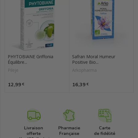
PHYTOBIANE Griffonia
Safran Moral Humeur
Équilibre...
Positive Bio...
Pileje
Arkopharma
Prix
Prix
12,99
16,39
€
€
Livraison
Pharmacie
Carte
offerte
Française
de fidélité