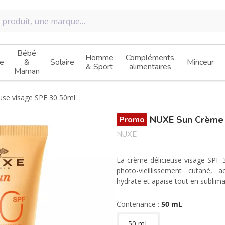
Bébé
Homme
Compléments
e
&
Solaire
Minceur
& Sport
alimentaires
Maman
use visage SPF 30 50ml
NUXE Sun Crème d
Promo
NUXE
La crème délicieuse visage SPF
photo-vieillissement cutané, a
hydrate et apaise tout en sublima
Contenance :
50 mL
50 mL