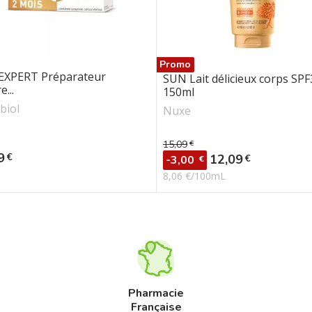
Promo
EXPERT Préparateur
SUN Lait délicieux corps SPF
e...
150ml
biol
Nuxe
15,09
€
Prix de base
9
€
Prix
12,09
€
-3,00
€
8,06 €/100mL
Pharmacie
Française