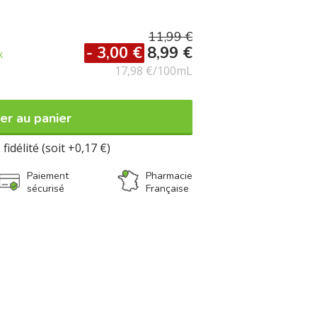
11,99 €
- 3,00 €
8,99 €
k
17,98 €/100mL
er au panier
fidélité (soit +0,17 €)
Paiement
Pharmacie
sécurisé
Française