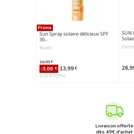
Promo
SUN 
Sun Spray solaire délicieux SPF
Solair
30...
Oeno
Nuxe
16,99
€
Prix de base
Prix
26,9
Prix
13,99
€
-3,00
€
9,33 €/100mL
Livraison offerte
dès 49€ d'achat