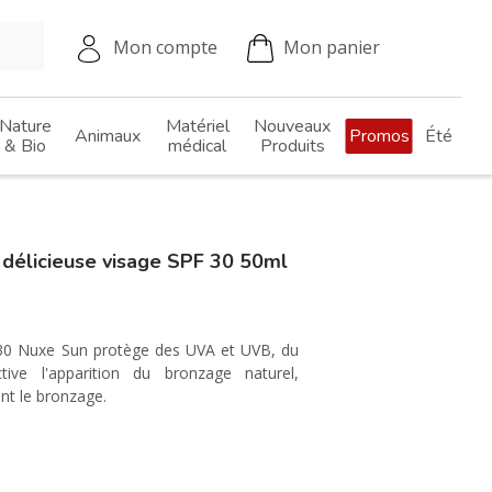
Mon compte
Mon panier
Nature
Matériel
Nouveaux
Animaux
Promos
Été
& Bio
médical
Produits
élicieuse visage SPF 30 50ml
 30 Nuxe Sun protège des UVA et UVB, du
ctive l'apparition du bronzage naturel,
nt le bronzage.