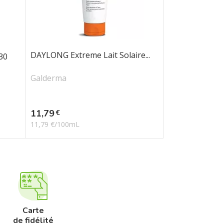
DAYLONG Extreme Lait Solaire...
30
Galderma
Prix
11,79
€
11,79 €/100mL
Carte
de fidélité