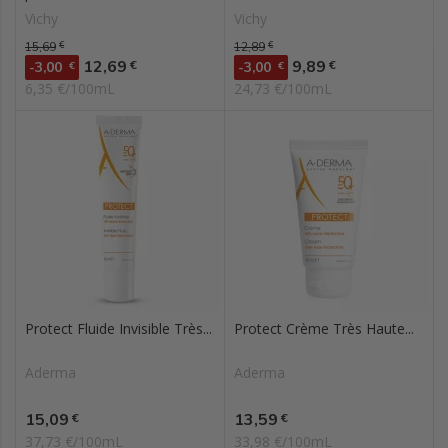
Vichy
Vichy
Prix de base
15,69
€
Prix de base
12,89
€
Prix
Prix
12,69
9,89
€
€
-3,00
€
-3,00
€
6,35 €/100mL
24,73 €/100mL
Protect Fluide Invisible Très...
Protect Crème Très Haute...
Aderma
Aderma
Prix
Prix
15,09
13,59
€
€
37,73 €/100mL
33,98 €/100mL