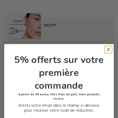
VICHY
Tous les produits de la marque
5% offerts
sur votre
première
Toute la gamme de Capital Soleil de VICHY
commande
à partir de 69 euros. Hors frais de port. Hors produits
exclus.
Entrez votre email dans le champ ci-dessous
pour recevoir votre code de réduction.