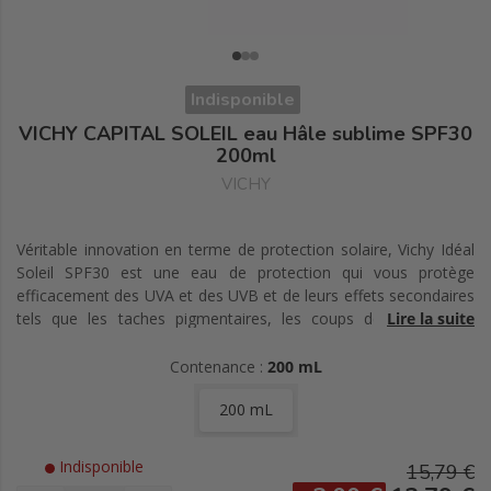
Indisponible
VICHY CAPITAL SOLEIL eau Hâle sublime SPF30
200ml
VICHY
Véritable innovation en terme de protection solaire, Vichy Idéal
Soleil SPF30 est une eau de protection qui vous protège
efficacement des UVA et des UVB et de leurs effets secondaires
tels que les taches pigmentaires, les coups de soleil et le
Lire la suite
vieillissement cutané. Particulièrement adaptée aux peaux
intermédiaires et mates de phototype 3 et 4, l' eau de
Contenance :
200 mL
protection
200 mL
Indisponible
15,79 €