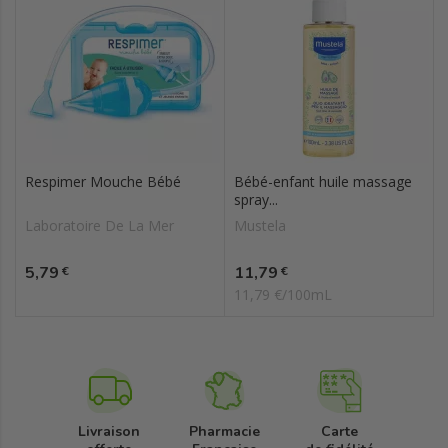
Respimer Mouche Bébé
Bébé-enfant huile massage
spray...
Laboratoire De La Mer
Mustela
Prix
Prix
5,79
11,79
€
€
11,79 €/100mL
Livraison
Pharmacie
Carte