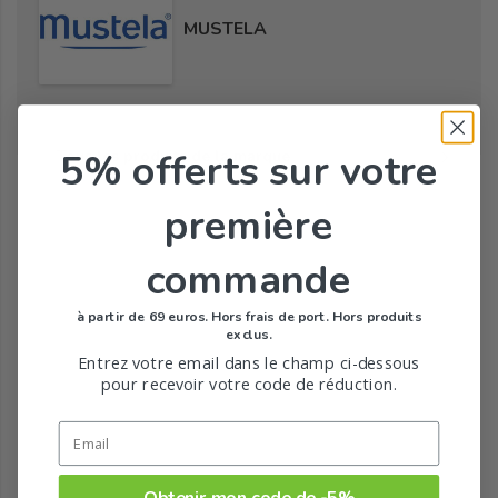
MUSTELA
5% offerts
sur votre
Tous les produits de la marque
première
commande
à partir de 69 euros. Hors frais de port. Hors produits
exclus.
Entrez votre email dans le champ ci-dessous
pour recevoir votre code de réduction.
Obtenir mon code de -5%