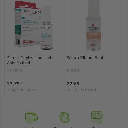
Sérum Ongles Jaunes et
Sérum Silicium 8 ml
Abîmés 8 ml
Poderm
Poderm
Prix
Prix
22,79
22,69
€
€
284,88 €/100mL
283,63 €/100mL