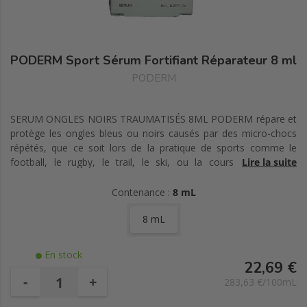
PODERM Sport Sérum Fortifiant Réparateur 8 ml
PODERM
SERUM ONGLES NOIRS TRAUMATISÉS 8ML PODERM répare et
protège les ongles bleus ou noirs causés par des micro-chocs
répétés, que ce soit lors de la pratique de sports comme le
football, le rugby, le trail, le ski, ou la course à pied, ou
Lire la suite
simplement par des activités quotidiennes.
Contenance :
8 mL
8 mL
En stock
22,69 €
-
+
283,63 €/100mL