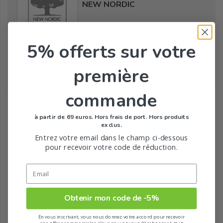
NEW NORDIC
5% offerts
sur votre
Tous les produits de la marque
première
Toute la gamme de Minceur de NEW NORDIC
commande
à partir de 69 euros. Hors frais de port. Hors produits
exclus.
Entrez votre email dans le champ ci-dessous
pour recevoir votre code de réduction.
Obtenir mon code de -5%
En vous inscrivant, vous nous donnez votre accord pour recevoir