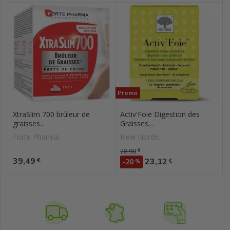
Promo
XtraSlim 700 brûleur de
Activ'Foie Digestion des
graisses...
Graisses...
Forte Pharma
New Nordic
Prix de base
28,90
€
Prix
39,49
Prix
€
23,12
€
-20
%