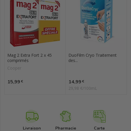
Mag 2 Extra Fort 2 x 45
DuoFilm Cryo Traitement
comprimés
des...
Cooper
Prix
Prix
15,99
14,99
€
€
29,98 €/100mL
Livraison
Pharmacie
Carte